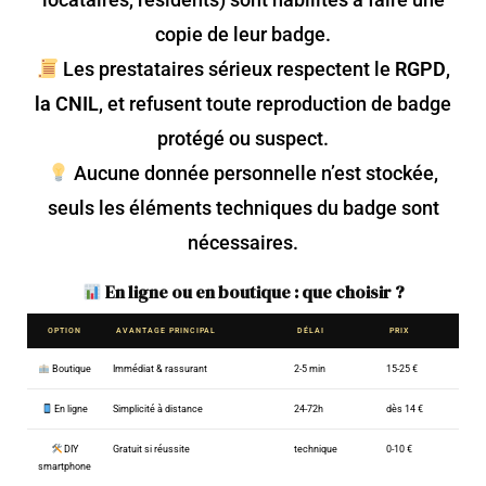
copie de leur badge.
Les prestataires sérieux respectent le
RGPD
,
la CNIL
, et refusent toute reproduction de badge
protégé ou suspect.
Aucune donnée personnelle n’est stockée,
seuls les éléments techniques du badge sont
nécessaires.
En ligne ou en boutique : que choisir ?
OPTION
AVANTAGE PRINCIPAL
DÉLAI
PRIX
Boutique
Immédiat & rassurant
2-5 min
15-25 €
En ligne
Simplicité à distance
24-72h
dès 14 €
DIY
Gratuit si réussite
technique
0-10 €
smartphone