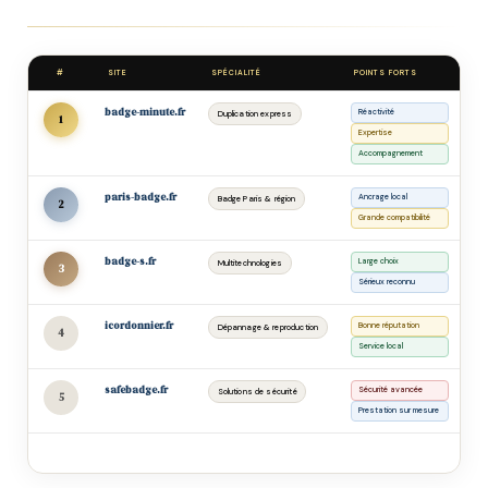
#
SITE
SPÉCIALITÉ
POINTS FORTS
badge-minute.fr
Réactivité
Duplication express
1
Expertise
Accompagnement
paris-badge.fr
Ancrage local
Badge Paris & région
2
Grande compatibilité
badge-s.fr
Large choix
Multitechnologies
3
Sérieux reconnu
icordonnier.fr
Bonne réputation
Dépannage & reproduction
4
Service local
safebadge.fr
Sécurité avancée
Solutions de sécurité
5
Prestation sur mesure