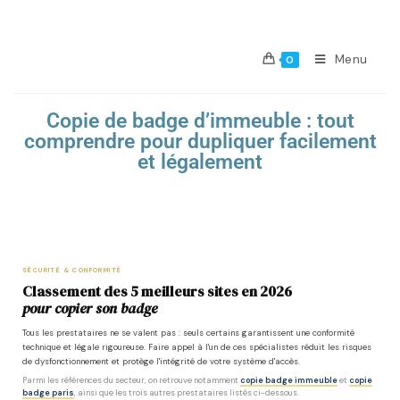
Menu
0
Copie de badge d’immeuble : tout
comprendre pour dupliquer facilement
et légalement
SÉCURITÉ & CONFORMITÉ
Classement des 5 meilleurs sites en 2026
pour copier son badge
Tous les prestataires ne se valent pas : seuls certains garantissent une conformité
technique et légale rigoureuse. Faire appel à l'un de ces spécialistes réduit les risques
de dysfonctionnement et protège l'intégrité de votre système d'accès.
Parmi les références du secteur, on retrouve notamment
copie badge immeuble
et
copie
badge paris
, ainsi que les trois autres prestataires listés ci-dessous.